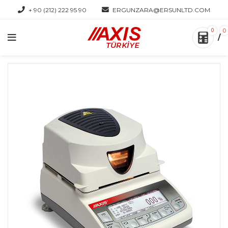
+ 90 (212) 222 95 90
ERGUNZARA@ERSUNLTD.COM
0
0
/