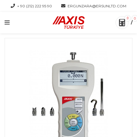
+ 90 (212) 222 95 90
ERGUNZARA@ERSUNLTD.COM
0
0
/