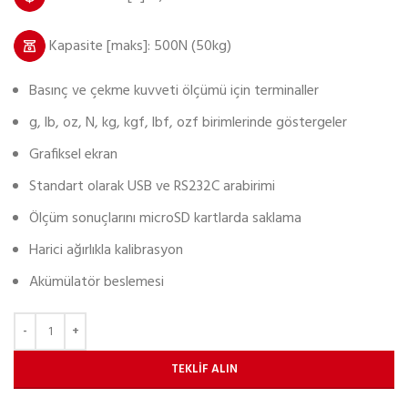
Kapasite [maks]: 500N (50kg)
Basınç ve çekme kuvveti ölçümü için terminaller
g, lb, oz, N, kg, kgf, lbf, ozf birimlerinde göstergeler
Grafiksel ekran
Standart olarak USB ve RS232C arabirimi
Ölçüm sonuçlarını microSD kartlarda saklama
Harici ağırlıkla kalibrasyon
Akümülatör beslemesi
TEKLIF ALIN