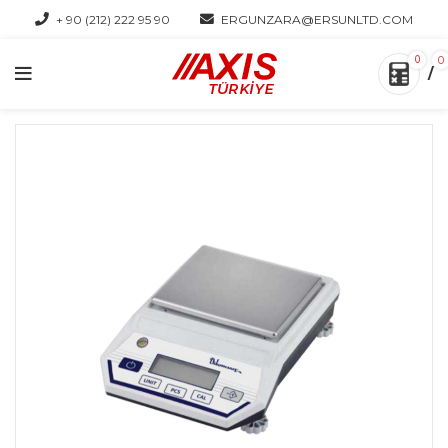
+ 90 (212) 222 95 90
ERGUNZARA@ERSUNLTD.COM
0
0
/