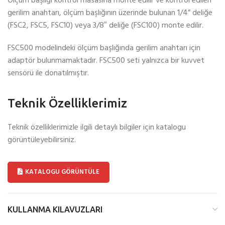
Ölçüm başlığı kontrol masasına monte edilir ve kontrol edilen
gerilim anahtarı, ölçüm başlığının üzerinde bulunan 1/4” deliğe
(FSC2, FSC5, FSC10) veya 3/8″ deliğe (FSC100) monte edilir.
FSC500 modelindeki ölçüm başlığında gerilim anahtarı için
adaptör bulunmamaktadır. FSC500 seti yalnızca bir kuvvet
sensörü ile donatılmıştır.
Teknik Özelliklerimiz
Teknik özelliklerimizle ilgili detaylı bilgiler için katalogu
görüntüleyebilirsiniz.
KATALOGU GÖRÜNTÜLE
KULLANMA KILAVUZLARI