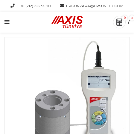
+ 90 (212) 222 95 90
ERGUNZARA@ERSUNLTD.COM
0
0
/